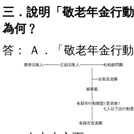
三．說明「敬老年金行動
為何﹖
答： Ａ．「敬老年金行
         榮譽召集人───────正副召集人──────────松柏顧問團

                                     │

                                     │

                                     ├──全島宣達團

                                     │

                                   祕書處

                                     │

                                     │

                               各縣市行動聯盟(委員會)

                                     │    七人以下設行動委
                                     │

                                     │
