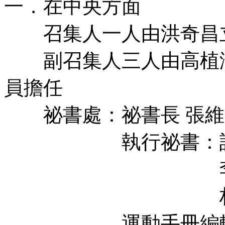
一．在中央方面
召集人一人由洪奇昌
副召集人三人由高植澎縣
員擔任
祕書處：祕書長 張維
執行祕書：許傳盛
李謀幸(活
林宜瑾(組
運動手冊編輯：