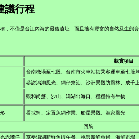
建議行程
，不僅是台江內海的最後遺址，而且擁有豐富的自然及生態資
觀賞項目
台南機場至七股、台南市火車站搭乘客運車至七股
參訪潟湖風光、網仔寮汕、沙洲景觀防風林、成千
觀和尚蟹、沙山、潟湖出海口、種種特有生物
形
看採蚵、定置魚網作業、船屋景觀、漁家風光
回航
光赤嘴仔
享受潟湖新鮮魚蝦午餐、挑選新鮮魚貨、海鮮市場