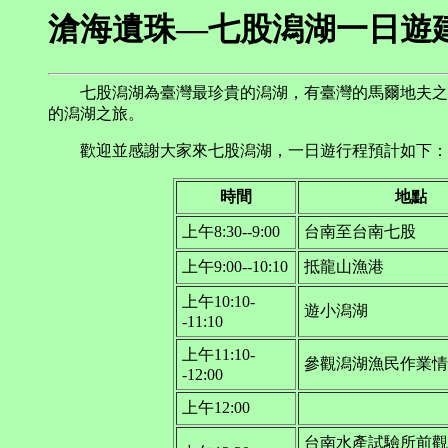
滄海遺珠—七股潟湖一日遊
七股潟湖為臺灣最珍貴的潟湖，有臺灣的馬爾地夫之稱
的潟湖之旅。
歡迎並感謝大家來七股潟湖，一日遊行程預計如下：
時間
地點
上午8:30--9:00
台南至台南七股
上午9:00--10:10
抵龍山漁港
上午10:10-
遊小潟湖
-11:10
上午11:10-
參觀潟湖漁民作業情
-12:00
上午12:00
台南水產試驗所前觀