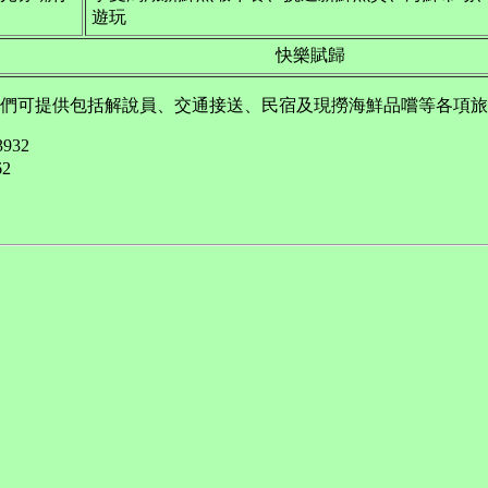
遊玩
快樂賦歸
可提供包括解說員、交通接送、民宿及現撈海鮮品嚐等各項旅
3932
2